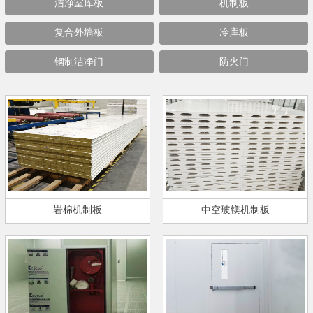
洁净室库板
机制板
复合外墙板
冷库板
钢制洁净门
防火门
岩棉机制板
中空玻镁机制板