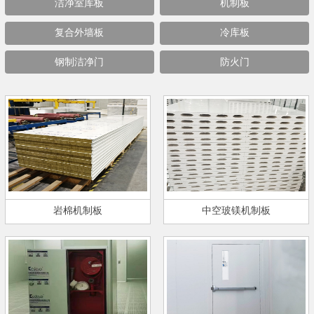
洁净室库板
机制板
复合外墙板
冷库板
钢制洁净门
防火门
岩棉机制板
中空玻镁机制板