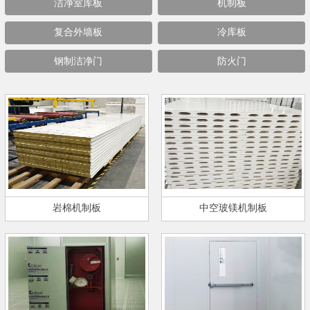
洁净室库板
机制板
复合外墙板
冷库板
钢制洁净门
防火门
岩棉机制板
中空玻镁机制板