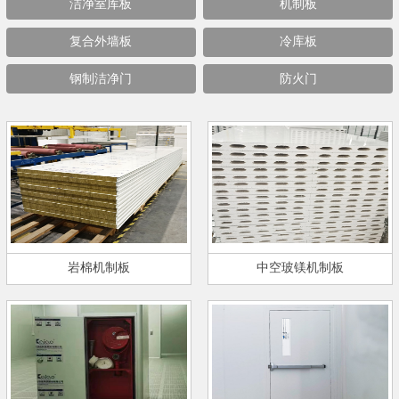
洁净室库板
机制板
复合外墙板
冷库板
钢制洁净门
防火门
岩棉机制板
中空玻镁机制板